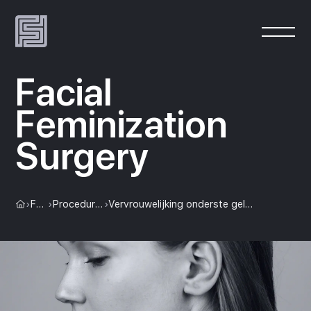
Facial
Feminization
Surgery
›
FFS
›
Procedures
›
Vervrouwelijking onderste gelaat