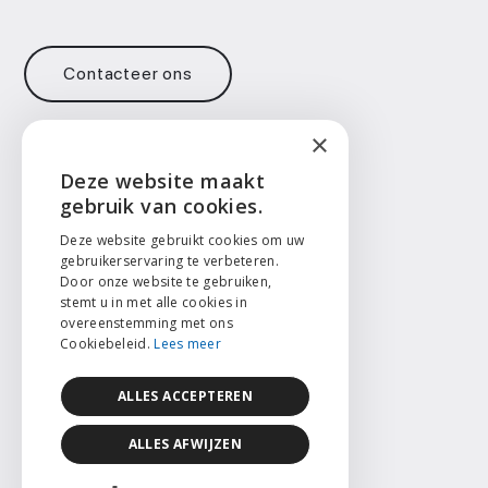
Contacteer ons
×
Contact
Deze website maakt
ENGLISH
gebruik van cookies.
info@face2face.surgery
+32 471 73 14 65
NEDERLANDS
Deze website gebruikt cookies om uw
gebruikerservaring te verbeteren.
Taal
Door onze website te gebruiken,
FRANÇAIS
stemt u in met alle cookies in
English
overeenstemming met ons
Nederlands
Cookiebeleid.
Lees meer
ALLES ACCEPTEREN
© 2026 Face2Face Clinic
Website by
core-graphics.be
ALLES AFWIJZEN