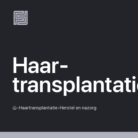
Haar­
transplantat
›
Haartransplantatie
›
Herstel en nazorg